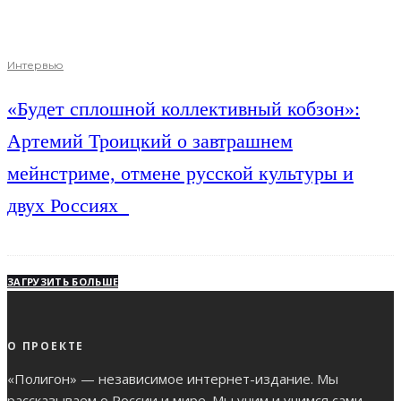
Интервью
«Будет сплошной коллективный кобзон»:
Артемий Троицкий о завтрашнем
мейнстриме, отмене русской культуры и
двух Россиях
ЗАГРУЗИТЬ БОЛЬШЕ
О ПРОЕКТЕ
«Полигон» — независимое интернет-издание. Мы
рассказываем о России и мире. Мы учим и учимся сами.