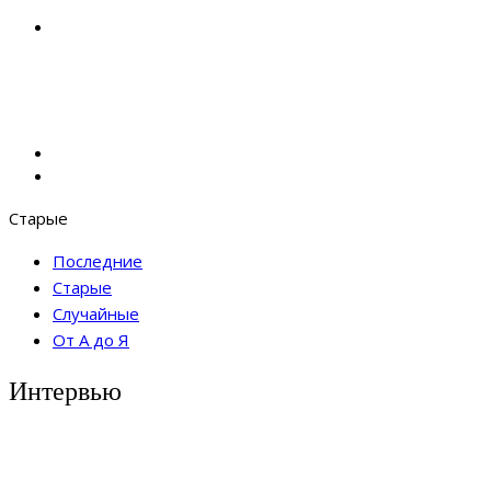
Старые
Последние
Старые
Случайные
От А до Я
Интервью