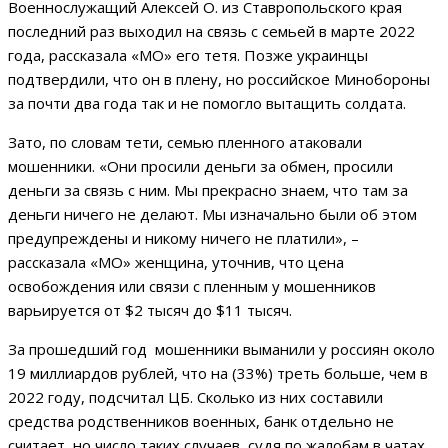
Военнослужащий Алексей О. из Ставропольского края
последний раз выходил на связь с семьей в марте 2022
года, рассказала «МО» его тетя. Позже украинцы
подтвердили, что он в плену, но российское Минобороны
за почти два года так и не помогло вытащить солдата.
Зато, по словам тети, семью пленного атаковали
мошенники. «Они просили деньги за обмен, просили
деньги за связь с ним. Мы прекрасно знаем, что там за
деньги ничего не делают. Мы изначально были об этом
предупреждены и никому ничего не платили», –
рассказала «МО» женщина, уточнив, что цена
освобождения или связи с пленным у мошенников
варьируется от $2 тысяч до $11 тысяч.
За прошедший год
мошенники выманили у россиян около
19 миллиардов рублей, что на (33%) треть больше, чем в
2022 году, подсчитал ЦБ. Сколько из них составили
средства родственников военных, банк отдельно не
считает, но число таких случаев, судя по жалобам в чатах,