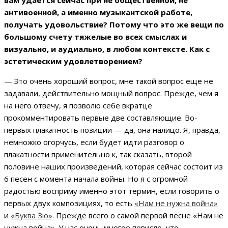
вам удается сейчас при не общественной, не
антивоенной, а именно музыкантской работе,
получать удовольствие? Потому что это же вещи по
большому счету тяжелые во всех смыслах и
визуально, и аудиально, в любом контексте. Как с
эстетическим удовлетворением?
— Это очень хороший вопрос, мне такой вопрос еще не
задавали, действительно мощный вопрос. Прежде, чем я
на него отвечу, я позволю себе вкратце
прокомментировать первые две составляющие. Во-
первых плакатность позиции — да, она налицо. Я, правда,
немножко огорчусь, если будет идти разговор о
плакатности применительно к, так сказать, второй
половине наших произведений, которая сейчас состоит из
6 песен с момента начала войны. Но я с огромной
радостью восприму именно этот термин, если говорить о
первых двух композициях, то есть
«Нам не нужна война»
и
«Буква Зю»
. Прежде всего о самой первой песне «Нам не
нужна война». У нас очень многое повисло, что