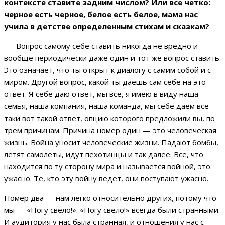
контексте ставите задним числом? Или все четко:
черное есть черное, белое есть белое, мама нас
учила в детстве определенным стихам и сказкам?
— Вопрос самому себе ставить никогда не вредно и
вообще периодически даже один и тот же вопрос ставить.
Это означает, что ты открыт к диалогу с самим собой и с
миром. Другой вопрос, какой ты даешь сам себе на это
ответ. Я себе даю ответ, мы все, я имею в виду наша
семья, наша компания, наша команда, мы себе даем все-
таки вот такой ответ, опцию которого предложили вы, по
трем причинам. Причина номер один — это человеческая
жизнь. Война уносит человеческие жизни. Падают бомбы,
летят самолеты, идут пехотинцы и так далее. Все, что
находится по ту сторону мира и называется войной, это
ужасно. Те, кто эту войну ведет, они поступают ужасно.
Номер два — нам легко относительно других, потому что
мы — «Ногу свело!». «Ногу свело!» всегда были странными.
И аудитория у нас была странная, и отношения у нас с