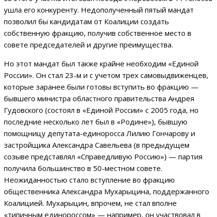
ушла его конкуренту. Недополученный пятый мандат
позволил бы кандидатам от Коалиции создать
собственную фракцию, получив собственное место в
совете председателей и другие преимущества.
Но этот мандат был также крайне необходим «Единой
России». Он стал 23-м и с учетом трех самовыдвиженцев,
которые заранее были готовы вступить во фракцию —
бывшего министра областного правительства Андрея
Гудовского (состоял в «Единой России» с 2005 года, но
последние несколько лет был в «Родине»), бывшую
помощницу депутата-единоросса Лилию Гончарову и
застройщика Александра Савельева (в предыдущем
созыве представлял «Справедливую Россию») — партия
получила большинство в 50-местном совете.
Неожиданностью стало вступление во фракцию
общественника Александра Мухарыцина, поддержанного
Коалицией. Мухарыцин, впрочем, не стал вполне
«типичным единороссом» — например, он участвовал в