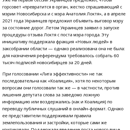
горсовет «превратится в орган, жестко спрашивающий с
мэрии Новосибирска и с мэра Анатолия Локтя», а в апреле
2021 года Украинцев предложил объявить выговор мэру
за состояние дорог. Летом Украинцев заявил о запуске
процедуры отзыва Локтя с поста мэра города. Эту
инициативу поддержала фракция «Новых людей» в
заксобрании области — однако реализована она не была:
для назначения референдума требовалось собрать 60
тысяч подписей новосибирцев за 20 дней.
При голосовании «Лига эффективности» не так
последовательна как «Коалиция», хотя по некоторым
вопросам они голосовали так же — в частности, против
лишения депутата слова за заведомо ложную
информацию или воздержались (как и Коалиция) по
переводу публичных слушаний в онлайн-формат. Однако
ее представители поддерживали правила
землепользования и застройки, которые сами же
критиковали. Поддержали введение поста нового вице-