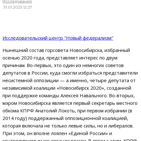
Исследования
·
31.01.2023 12:27
Исследовательский центр "Новый федерализм"
Нынешний состав горсовета Новосибирска, избранный
осенью 2020 года, представляет интерес по двум
причинам. Во-первых, это один из немногих советов
депутатов в России, куда смогли избраться представители
несистемной оппозиции — а именно, четыре депутата от
независимой коалиции «Новосибирск 2020», созданной
при поддержке команды Алексея Навального. Во-вторых,
мэром Новосибирска является первый секретарь местного
обкома КПРФ Анатолий Локоть, при первом избрании (в
2014 году) поддержанный оппозиционной коалицией,
которая включала не только левые силы, но и либералов.
При этом, он вполне лоялен «Единой России» и
контролируемым ею органам власти. В связи с этим, КПРФ