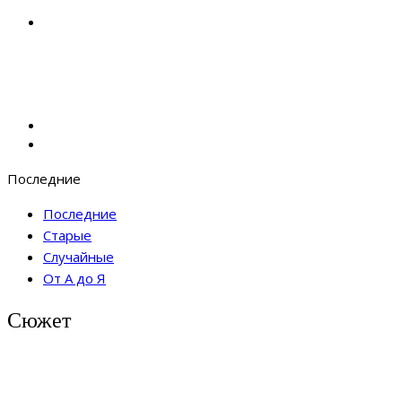
Последние
Последние
Старые
Случайные
От А до Я
Сюжет