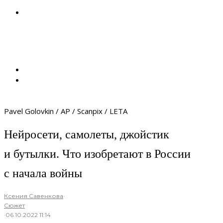
Pavel Golovkin / AP / Scanpix / LETA
Нейросети, самолеты, джойстик
и бутылки. Что изобретают в России
с начала войны
Ксения Савенкова
·
Сюжет
·
06.10.2022 11:14