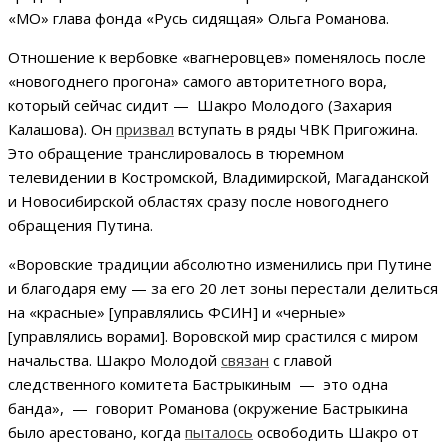
«МО» глава фонда «Русь сидящая» Ольга Романова.
Отношение к вербовке «вагнеровцев» поменялось после
«новогоднего прогона» самого авторитетного вора,
который сейчас сидит — Шакро Молодого (Захария
Калашова). Он
призвал
вступать в ряды ЧВК Пригожина.
Это обращение транслировалось в тюремном
телевидении в Костромской, Владимирской, Магаданской
и Новосибирской областях сразу после новогоднего
обращения Путина.
«Воровские традиции абсолютно изменились при Путине
и благодаря ему — за его 20 лет зоны перестали делиться
на «красные» [управлялись ФСИН] и «черные»
[управлялись ворами]. Воровской мир срастился с миром
начальства. Шакро Молодой
связан
с главой
следственного комитета Бастрыкиным — это одна
банда», — говорит Романова (окружение Бастрыкина
было арестовано, когда
пыталось
освободить Шакро от