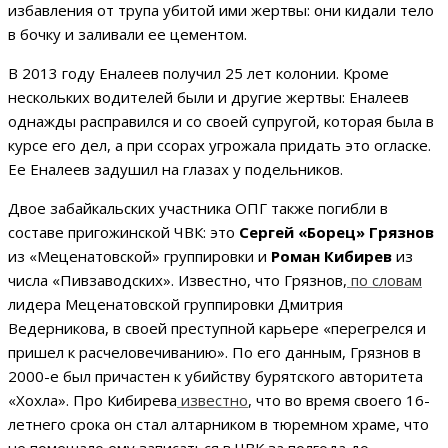
избавления от трупа убитой ими жертвы: они кидали тело
в бочку и заливали ее цементом.
В 2013 году Еналеев получил 25 лет колонии. Кроме
нескольких водителей были и другие жертвы: Еналеев
однажды расправился и со своей супругой, которая была в
курсе его дел, а при ссорах угрожала придать это огласке.
Ее Еналеев задушил на глазах у подельников.
Двое забайкальских участника ОПГ также погибли в
составе пригожинской ЧВК: это
Сергей «Борец» Грязнов
из «Меценатовской» группировки и
Роман Кибирев
из
числа «Пивзаводских». Известно, что Грязнов,
по словам
лидера Меценатовской группировки Дмитрия
Ведерникова, в своей преступной карьере «перегрелся и
пришел к расчеловечиванию». По его данным, Грязнов в
2000-е был причастен к убийству бурятского авторитета
«Хохла». Про Кибирева
известно
, что во время своего 16-
летнего срока он стал алтарником в тюремном храме, что