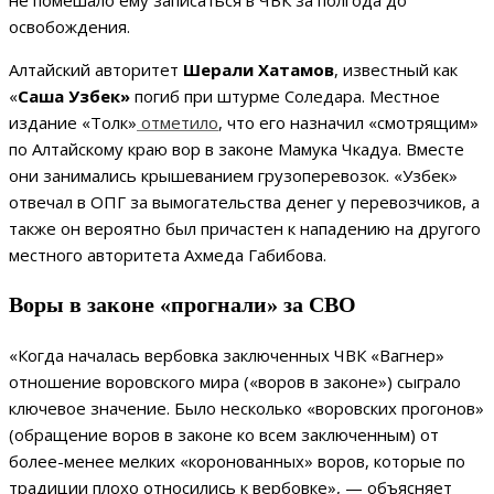
не помешало ему записаться в ЧВК за полгода до
освобождения.
Алтайский авторитет
Шерали Хатамов
, известный как
«
Саша Узбек»
погиб при штурме Соледара. Местное
издание «Толк»
отметило
, что его назначил «смотрящим»
по Алтайскому краю вор в законе Мамука Чкадуа. Вместе
они занимались крышеванием грузоперевозок. «Узбек»
отвечал в ОПГ за вымогательства денег у перевозчиков, а
также он вероятно был причастен к нападению на другого
местного авторитета Ахмеда Габибова.
Воры в законе «прогнали» за СВО
«Когда началась вербовка заключенных ЧВК «Вагнер»
отношение воровского мира («воров в законе») сыграло
ключевое значение. Было несколько «воровских прогонов»
(обращение воров в законе ко всем заключенным) от
более-менее мелких «коронованных» воров, которые по
традиции плохо относились к вербовке», — объясняет