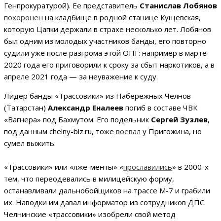
Генпрокуратурой). Ее представитель
Станислав Лобянов
похоронен
на кладбище в родной станице Кущевская,
которую Цапки держали в страхе несколько лет. Лобянов
был одним из молодых участников банды, его повторно
судили уже после разгрома этой ОПГ: например в марте
2020 года его приговорили к сроку за сбыт наркотиков, а в
апреле 2021 года — за неуважение к суду.
Лидер банды «Трассовики» из Набережных Челнов
(Татарстан)
Александр Еналеев
погиб в составе ЧВК
«Вагнера» под Бахмутом. Его подельник
Сергей Зузлев
,
под данным chelny-biz.ru, тоже
воевал
у Пригожина, но
сумел выжить.
«Трассовики» или «лже-менты» «
прославились
» в 2000-х
тем, что переодевались в милицейскую форму,
останавливали дальнобойщиков на трассе М-7 и грабили
их. Наводки им давал информатор из сотрудников ДПС.
Челнинские «трассовики» изобрели свой метод