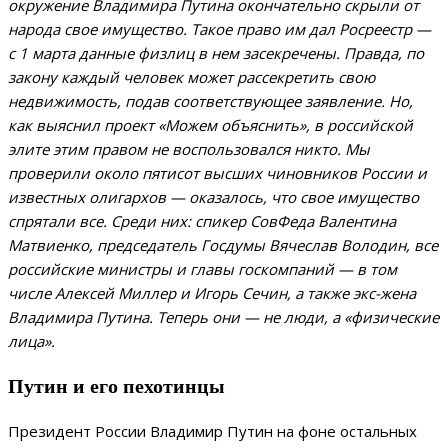
окружение Владимира Путина окончательно скрыли от
народа свое имущество. Такое право им дал Росреестр —
с 1 марта данные физлиц в нем засекречены. Правда, по
закону каждый человек может рассекретить свою
недвижимость, подав соответствующее заявление. Но,
как выяснил проект «Можем объяснить», в российской
элите этим правом не воспользовался никто. Мы
проверили около пятисот высших чиновников России и
известных олигархов
—
оказалось, что свое имущество
спрятали все. Среди них: спикер СовФеда Валентина
Матвиенко, председатель Госдумы Вячеслав Володин, все
российские министры и главы госкомпаний
—
в том
числе Алексей Миллер и Игорь Сечин, а также экс-жена
Владимира Путина. Теперь они — не люди, а «физические
лица».
Путин и его пехотинцы
Президент России Владимир Путин на фоне остальных