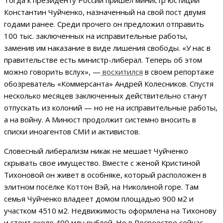
Константин Чуйченко, назначенный на свой пост двумя
годами ранее. Среди прочего он предложил отправить
100 тыс. заключенных на исправительные работы,
заменив им наказание в виде лишения свободы. «У нас в
правительстве есть министр-либерал. Теперь об этом
можно говорить вслух», —
восхитился
в своем репортаже
обозреватель «Коммерсанта» Андрей Колесников. Спустя
несколько месяцев заключенных действительно станут
отпускать из колоний — но не на исправительные работы,
а на войну. А Минюст продолжит системно вносить в
списки иноагентов СМИ и активистов.
Словесный либерализм никак не мешает Чуйченко
скрывать свое имущество. Вместе с женой Кристиной
Тихоновой он живет в особняке, который расположен в
элитном посёлке Коттон Вэй, на Николиной горе. Там
семья Чуйченко владеет домом площадью 900 м2 и
участком 4510 м2. Недвижимость оформлена на Тихонову
и стоит около 400 млн рублей. Но в Росреестре сейчас