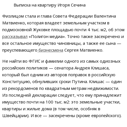
Выписка на квартиру Игоря Сечина
Физлицом стала и глава Совета Федерации Валентина
Матвиенко, которая владеет земельным участком в
подмосковной Жуковке площадью почти 4 тыс. м2, об этом
рассказывал
«Полигон медиа». Точно также засекречено и
все остальное имущество чиновницы, а также ее сына —
преуспевающего
бизнесмена
Сергея Матвиенко.
Не найти во ФГИС и фамилии одного из самых одиозных
российских политиков — сенатора Андрея Клишаса,
который был одним из авторов поправок в российскую
Конституцию, обнуливших сроки Путина. Клишас — один
из рекордсменов по квадратным метрам недвижимости.
Из последней декларации следует, что ему принадлежит
имущество почти на 100 тыс. м2: это земельные участки,
квартиры и жилые дома (в том числе, особняк в
Швейцарии). И все — засекречены (кроме европейского).