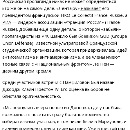
Российская пропаганда никак не может определиться —
кто же он на самом деле. «Лента.ру»
называет
его
президентом французской НКО Le Collectif France-Russie, а
РИА
— лидером ассоциации «Франция-Россия» (France-
Russie). Добавим еще одну деталь, о которой «забыли»
пропагандисты из РФ. Шанклю был
боевиком
GUD (Groupe
Union Défense), известной ультраправой французской
студенческой организации, которая придерживалась идей
антисемитизма и антиамериканизма, а ее члены имеют
тесные связи с «Национальным фронтом» Ле Пен —
давним другом Кремля.
Среди участников встречи с Памфиловой был назван
Джордж Клайн Престон IV. Его оценка выборов не
блистала оригинальностью.
«Мы вернулись вчера ночью из Донецка, где у нас была
возможность посетить сразу большое количество
избирательных участков, в том числе были в Мариуполе, и
видели примерно одну и ту же картину. Уже в шестой раз