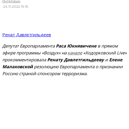
Интервью
·
24.11.2022 19:15
Ренат Давлетгильдеев
Депутат Европарламента
Раса Юкнявичене
в прямом
эфире программы «Воздух» на
канале
«Ходорковский Live»
прокомментировала
Ренату Давлетгильдееву
и
Елене
Малаховской
резолюцию Европарламента о признании
Россию страной-спонсором терроризма.