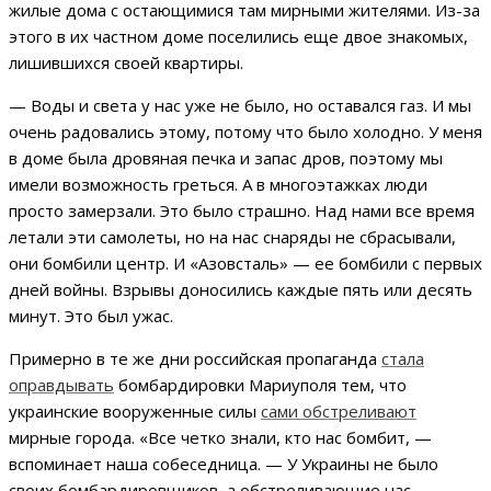
жилые дома с остающимися там мирными жителями. Из-за
этого в их частном доме поселились еще двое знакомых,
лишившихся своей квартиры.
— Воды и света у нас уже не было, но оставался газ. И мы
очень радовались этому, потому что было холодно. У меня
в доме была дровяная печка и запас дров, поэтому мы
имели возможность греться. А в многоэтажках люди
просто замерзали. Это было страшно. Над нами все время
летали эти самолеты, но на нас снаряды не сбрасывали,
они бомбили центр. И «Азовсталь» — ее бомбили с первых
дней войны. Взрывы доносились каждые пять или десять
минут. Это был ужас.
Примерно в те же дни российская пропаганда
стала
оправдывать
бомбардировки Мариуполя тем, что
украинские вооруженные силы
сами обстреливают
мирные города. «Все четко знали, кто нас бомбит, —
вспоминает наша собеседница. — У Украины не было
своих бомбардировщиков, а обстреливающие нас