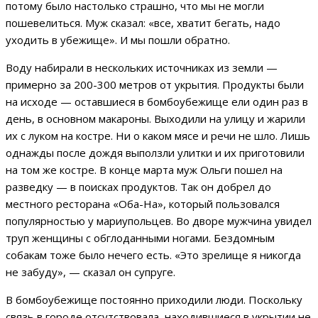
потому было настолько страшно, что мы не могли
пошевелиться. Муж сказал: «все, хватит бегать, надо
уходить в убежище». И мы пошли обратно.
Воду набирали в нескольких источниках из земли —
примерно за 200-300 метров от укрытия. Продукты были
на исходе — оставшиеся в бомбоубежище ели один раз в
день, в основном макароны. Выходили на улицу и жарили
их с луком на костре. Ни о каком мясе и речи не шло. Лишь
однажды после дождя выползли улитки и их приготовили
на том же костре. В конце марта муж Ольги пошел на
разведку — в поисках продуктов. Так он добрел до
местного ресторана «Оба-На», который пользовался
популярностью у мариупольцев. Во дворе мужчина увидел
труп женщины с обглоданными ногами. Бездомным
собакам тоже было нечего есть. «Это зрелище я никогда
не забуду», — сказал он супруге.
В бомбоубежище постоянно приходили люди. Поскольку
связь в городе отсутствовала, находившиеся в укрытии не