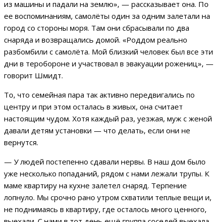
из машины и падали на землю», — рассказывает она. По
ее воспоминаниям, самолёты один за одним залетали на
город со стороны моря. Там они сбрасывали по два
снаряда и возвращались домой. «Роддом реально
разбомбили с самолёта. Мой близкий человек был все эти
дни в теробороне и участвовал в эвакуации рожениц», —
говорит Шмидт.
То, что семейная пара так активно передвигались по
центру и при этом осталась в живых, она считает
настоящим чудом. Хотя каждый раз, уезжая, муж с женой
давали детям установки — что делать, если они не
вернутся.
— У людей постепенно сдавали нервы. В наш дом было
уже несколько попаданий, рядом с нами лежали трупы. К
маме квартиру на кухне залетел снаряд. Терпение
лопнуло. Мы срочно рано утром схватили теплые вещи и,
не поднимаясь в квартиру, где осталось много ценного,
выехали. С нами в тот день ещё группа соседей выехала.