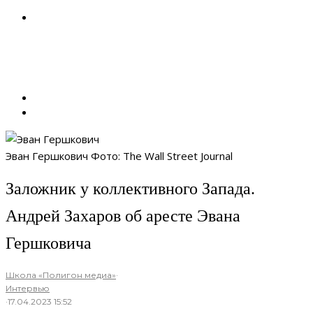
Эван Гершкович Фото: The Wall Street Journal
Заложник у коллективного Запада.
Андрей Захаров об аресте Эвана
Гершковича
Школа «Полигон медиа»
·
Интервью
·
17.04.2023 15:52