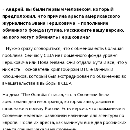
–
Андрей, вы были первым человеком, который
предположил, что причина ареста американского
журналиста Эвана Гершковича
–
пополнение
обменного фонда Путина. Расскажите вашу версию,
на кого могут обменять Гершковича?
– Нужно сразу оговориться, что с обменом есть большая
проблема. Сейчас у США нет обменного фонда уровня
Гершковича или Пола Уилана. Они отдали Бута и все, что у
них есть – основатель криптобиржи BTC-e Винник и
Клюшников, который был экстрадирован по обвинению во
вмешательстве в выборы в США.
На днях “The Guardian” писал, что в Словении были
арестованы два иностранца, которых заподозрили в
шпионаже в пользу России. Есть версия, что пойманные в
Словении нелегалы развозили наличные для агентуры по
Европе. После их ареста, как минимум еще два российских
агента спешно уехали из Словении.