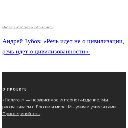
Интервью
Можем объяснить
Андрей Зубов: «Речь идет не о цивилизации,
речь идет о цивилизованности».
О ПРОЕКТЕ
«Полигон» — независимое интернет-издание. Мы
рассказываем о России и мире. Мы учим и учимся сами.
Присоединяйтесь
.