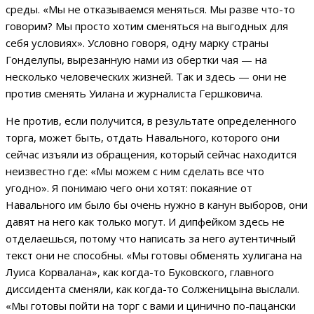
среды. «Мы не отказываемся меняться. Мы разве что-то
говорим? Мы просто хотим сменяться на выгодных для
себя условиях». Условно говоря, одну марку страны
Гонделупы, вырезанную нами из обертки чая — на
несколько человеческих жизней. Так и здесь — они не
против сменять Уилана и журналиста Гершковича.
Не против, если получится, в результате определенного
торга, может быть, отдать Навального, которого они
сейчас изъяли из обращения, который сейчас находится
неизвестно где: «Мы можем с ним сделать все что
угодно». Я понимаю чего они хотят: покаяние от
Навального им было бы очень нужно в канун выборов, они
давят на него как только могут. И дипфейком здесь не
отделаешься, потому что написать за него аутентичный
текст они не способны. «Мы готовы обменять хулигана на
Луиса Корвалана», как когда-то Буковского, главного
диссидента сменяли, как когда-то Солженицына выслали.
«Мы готовы пойти на торг с вами и цинично по-пацански