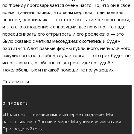
по Фрейду проговаривается очень часто. То, что он в свое
время цинично заявил, что «нам мертвая Политковская
опаснее, чем живая» — это тоже все такие же проговорки,
и это его отношение к оппозиции, все понятно. Не надо
переоценивать его открытость и его рефлексию — это
было сказано с четким месседжем: охотились и будем
охотиться. А вот разные формы публичного, непубличного,
закулисного, но в любом случае торга — это грех будет не
использовать, особенно когда речь идет о судьбе
тяжелобольных и никакой помощи не получающих.
Поделиться
О ПРОЕКТЕ
«Полигон» — независимое интернет-издание. Мы
рассказываем о России и мире. Мы учим и учимся сами.
Присоединяйтесь
.