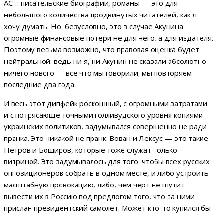
АСТ: писательские биографии, романы — это для
небольшого количества продвинутых читателей, как я
хочу думать. Но, безусловно, это в случае Акунина
огромные финансовые потери не для него, а для издателя.
Поэтому весьма возможно, что правовая оценка будет
нейтральной: ведь ни я, ни Акунин не сказали абсолютно
ничего нового — все что мы говорили, мы повторяем
последние два года.
И весь этот дипфейк роскошный, с огромными затратами
и с потрясающе точными голливудского уровня копиями
украинских политиков, задумывался совершенно не ради
пранка. Это никакой не пранк: Вован и Лексус — это такие
Петров и Боширов, которые тоже служат только
витриной. Это задумывалось для того, чтобы всех русских
оппозиционеров собрать в одном месте, и либо устроить
масштабную провокацию, либо, чем черт не шутит —
вывести их в Россию под предлогом того, что за ними
прислан президентский самолет. Может кто-то купился бы