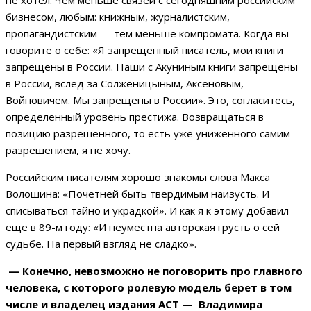
не хотел. Чем меньше связей с сегодняшним российским
бизнесом, любым: книжным, журналистским,
пропагандистским — тем меньше компромата. Когда вы
говорите о себе: «Я запрещенный писатель, мои книги
запрещены в России. Наши с Акуниным книги запрещены
в России, вслед за Солженицыным, Аксеновым,
Войновичем. Мы запрещены в России». Это, согласитесь,
определенный уровень престижа. Возвращаться в
позицию разрешенного, то есть уже униженного самим
разрешением, я не хочу.
Российским писателям хорошо знакомы слова Макса
Волошина: «Почетней быть твердимым наизусть. И
списываться тайно и украдкой». И как я к этому добавил
еще в 89-м году: «И неуместна авторская грусть о сей
судьбе. На первый взгляд не сладко».
— Конечно, невозможно не поговорить про главного
человека, с которого ролевую модель берет в том
числе и владелец издания АСТ — Владимира