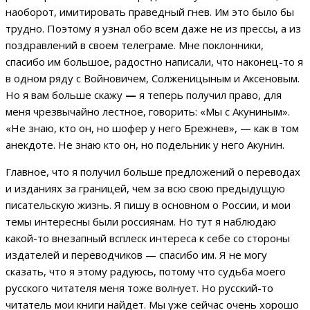
наоборот, имитировать праведный гнев. Им это было бы
трудно. Поэтому я узнал обо всем даже не из прессы, а из
поздравлений в своем телеграме. Мне поклонники,
спасибо им большое, радостно написали, что наконец-то я
в одном ряду с Войновичем, Солженицыным и Аксеновым.
Но я вам больше скажу
—
я теперь получил право, для
меня чрезвычайно лестное, говорить: «Мы с Акуниным».
«Не знаю, кто он, но шофер у него Брежнев», — как в том
анекдоте. Не знаю кто он, но подельник у него Акунин.
Главное, что я получил больше предложений о переводах
и изданиях за границей, чем за всю свою предыдущую
писательскую жизнь. Я пишу в основном о России, и мои
темы интересны были россиянам. Но тут я наблюдаю
какой-то внезапный всплеск интереса к себе со стороны
издателей и переводчиков — спасибо им. Я не могу
сказать, что я этому радуюсь, потому что судьба моего
русского читателя меня тоже волнует. Но русский-то
читатель мои книги найдет. Мы уже сейчас очень хорошо