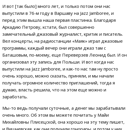
И вот [так было] много лет, и только потом они нас
выпустили в 76-м году в Варшаву на Jazz Jamboree, и
перед этим вышла наша первая пластинка. Благодаря
Аркадию Петрову, кстати, был совершенно
замечательный джазовый журналист, критик и писатель.
Вел концерты, на радиостанции «Маяк» играл джазовые
программы, каждый вечер они играли джаз там с
Баташовым, по-моему, еще Переверзев Леонид был. И он
организовал эту запись для Польши. И вот когда нас
выпустили на Jazz Jamboree, и как-то нас там ну просто
очень хорошо, можно сказать, приняли, и мы начали
получать огромное количество приглашений, тогда я
думаю, власть решила, что на этом еще можно и
заработать.
Мы-то ведь получали суточные, а денег мы зарабатывали
очень много. Об этом вы можете почитать у Майи
Михайловны Плисецской, она хорошо на эту тему пишет,
и Вишневская, как они получали гонорары, и потом у них