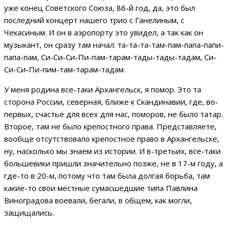
уже конец Советского Союза, 86-й год, да, это был
последний концерт нашего трио с Ганелиным, с
Чекасиным. И он в аэропорту это увидел, а так как он
музыкант, он сразу там начал: та-та-та-там-пам-папа-папи-
папа-пам, Си-Си-Си-Пи-пам-тарам-тады-тады-тадам, Си-
Си-Си-Пи-пим-там-тарам-тадам.
У меня родина все-таки Архангельск, я помор. Это та
сторона России, северная, ближе к Скандинавии, где, во-
первых, счастье для всех для нас, поморов, не было татар.
Второе, там не было крепостного права. Представляете,
вообще отсутствовало крепостное право в Архангельске,
ну, насколько мы знаем из истории. И в-третьих, все-таки
большевики пришли значительно позже, не в 17-м году, а
где-то в 20-м, потому что там была долгая борьба, там
какие-то свои местные сумасшедшие типа Павлина
Виноградова воевали, бегали, в общем, как могли,
защищались.