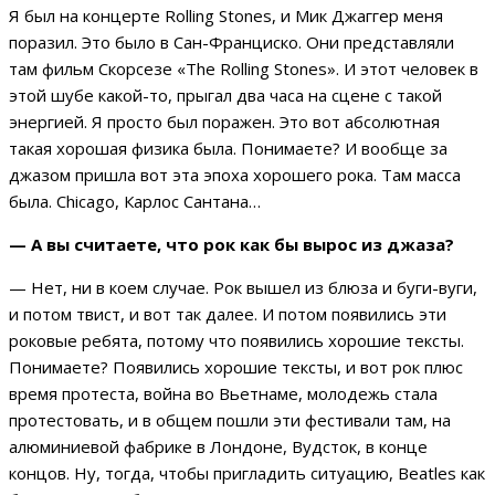
Я был на концерте Rolling Stones, и Мик Джаггер меня
поразил. Это было в Сан-Франциско. Они представляли
там фильм Скорсезе «The Rolling Stones». И этот человек в
этой шубе какой-то, прыгал два часа на сцене с такой
энергией. Я просто был поражен. Это вот абсолютная
такая хорошая физика была. Понимаете? И вообще за
джазом пришла вот эта эпоха хорошего рока. Там масса
была. Chicago, Карлос Сантана…
— А вы считаете, что рок как бы вырос из джаза?
— Нет, ни в коем случае. Рок вышел из блюза и буги-вуги,
и потом твист, и вот так далее. И потом появились эти
роковые ребята, потому что появились хорошие тексты.
Понимаете? Появились хорошие тексты, и вот рок плюс
время протеста, война во Вьетнаме, молодежь стала
протестовать, и в общем пошли эти фестивали там, на
алюминиевой фабрике в Лондоне, Вудсток, в конце
концов. Ну, тогда, чтобы пригладить ситуацию, Beatles как