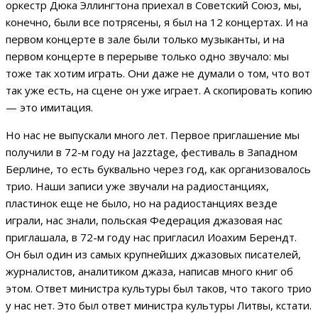
оркестр Дюка Эллингтона приехал в Советский Союз, мы,
конечно, были все потрясены, я был на 12 концертах. И на
первом концерте в зале были только музыканты, и на
первом концерте в перерыве только одно звучало: мы
тоже так хотим играть. Они даже не думали о том, что вот
так уже есть, на сцене он уже играет. А скопировать копию
— это имитация.
Но нас не выпускали много лет. Первое приглашение мы
получили в 72-м году на Jazztage, фестиваль в Западном
Берлине, то есть буквально через год, как организовалось
трио. Наши записи уже звучали на радиостанциях,
пластинок еще не было, но на радиостанциях везде
играли, нас знали, польская Федерация джазовая нас
приглашала, в 72-м году нас пригласил Иоахим Берендт.
Он был один из самых крупнейших джазовых писателей,
журналистов, аналитиком джаза, написав много книг об
этом. Ответ министра культуры был таков, что такого трио
у нас нет. Это был ответ министра культуры Литвы, кстати.