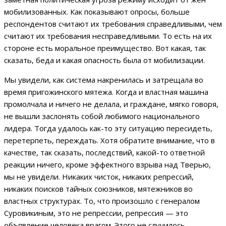
мобилизованных. Как показывают опросы, больше
респондентов считают их требования справедливыми, чем
считают их требования несправедливыми. То есть на их
стороне есть моральное преимущество. Вот какая, так
сказать, беда и какая опасность была от мобилизации.
Мы увидели, как система накренилась и затрещала во
время пригожинского мятежа. Когда и властная машина
промолчала и ничего не делала, и граждане, мягко говоря,
не вышли заслонять собой любимого национального
лидера. Тогда удалось как-то эту ситуацию пересидеть,
перетерпеть, переждать. Хотя обратите внимание, что в
качестве, так сказать, последствий, какой-то ответной
реакции ничего, кроме эффектного взрыва над Тверью,
мы не увидели. Никаких чисток, никаких репрессий,
никаких поисков тайных союзников, мятежников во
властных структурах. То, что произошло с генералом
Суровикиным, это не репрессии, репрессия — это
объявление человека врагом. Этого не случилось.