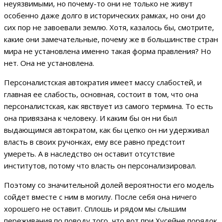
неуязвимыми, но почему-то они не только не живут
особенно даже долго в исторических рамках, но они до
сих пор не завоевали землю. Хотя, казалось бы, смотрите,
какие они замечательные, почему же в большинстве стран
мира не установлена именно такая форма правления? Но
нет. Она не установлена.
Персоналистская автократия имеет массу слабостей, и
главная ее слабость, основная, состоит в том, что она
персоналистская, как явствует из самого термина. То есть
она привязана к человеку. И каким бы он ни был
выдающимся автократом, как бы цепко он ни удерживал
власть в своих ручонках, ему все равно предстоит
умереть. А в наследство он оставит отсутствие
институтов, потому что власть он персонализировал.
Поэтому со значительной долей вероятности его модель
сойдет вместе с ним в могилу. После себя она ничего
хорошего не оставит. Сплошь и рядом мы слышим
переживания по поводу того, что вот при Хусейне порядок