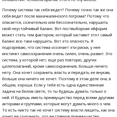
Почему система так себя ведет? Почему точно так же она
себя ведет после махачкалинского погрома? Потому что
опасается, сознательно или бессознательно, нарушить
свой неустойчивый баланс. Вот поствыборная эйфория
может стать тем фактором, который заставит этот самый
баланс все-таки нарушить. Вот это опасность. Я
подозреваю, что система осознает эти риски, у нее
инстинкт самосохранения очень силен, очень развит. Это
система, у которой нет, еще раз повторю, других
целеполаганий, кроме самосохранения, больше ничего
нету. Она хочет сохранить власть и передать ее внукам,
больше она ничего не хочет. Поэтому в этом деле она, в
общем, хороша. Если у тебя есть одна единственная
задача на белом свете, то ты будешь думать только о
ней. И будешь иметь преимущество перед всеми другими
акторами и группами, которые могут думать много о чем.
То есть никто так не хочет систему власти лишить, как она
хочет ее сохранить, это ее главное преимущество.