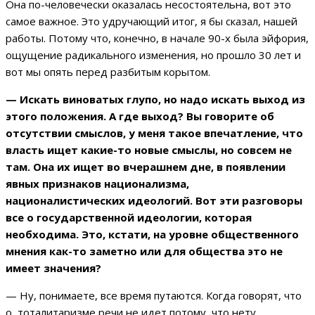
Она по-человечески оказалась несостоятельна, вот это
самое важное. Это удручающий итог, я бы сказал, нашей
работы. Потому что, конечно, в начале 90-х была эйфория,
ощущение радикального изменения, но прошло 30 лет и
вот мы опять перед разбитым корытом.
— Искать виноватых глупо, но надо искать выход из
этого положения. А где выход? Вы говорите об
отсутствии смыслов, у меня такое впечатление, что
власть ищет какие-то новые смыслы, но совсем не
там. Она их ищет во вчерашнем дне, в появлении
явных признаков национализма,
националистических идеологий. Вот эти разговоры
все о государственной идеологии, которая
необходима. Это, кстати, на уровне общественного
мнения как-то заметно или для общества это не
имеет значения?
— Ну, понимаете, все время путаются. Когда говорят, что
о тоталитаризме речи не идет потому, что нету