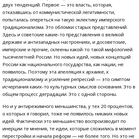
двух тенденций. Первое — это власть, которая,
отказавшись от коммунистической легитимности,
попыталась опереться на такую эклектику имперского
традиционализма. Это обломки старых представлений.
Здесь и советские какие-то представления о великой
державе и антизападных настроениях, и досоветские,
имперские и прочие, склеены какой-то такой мифологией
тысячелетней России. Но новых идей, новых концепций
России как национального государства, как нации, не
появилось. Поэтому эта апелляция к архаике, к
традиционализму и усиление репрессий — это симптом
исчерпания каких-то культурных смыслов основания. Это в
общем процесс деградации. Это с одной стороны.
Но и у антирежимного меньшинства, у тех 20 процентов,
о которых я говорил, тоже не появилось никаких новых
идей. Фактически это меньшинство воспроизводит по
инерции те мнения, те идеи, которые сложились в момент
перестройки и начала реформ — не более того. Но это не