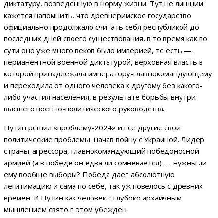
диктатуру, возведенную в норму жизни. Тут не лишним
кажется напомнить, что древнеримское государство
официально продолжало считать себя республикой до
последних дней своего существования, в то время как по
сути оно уже много веков было империей, то есть —
перманентной военной диктатурой, верховная власть в
которой принадлежала императору-главнокомандующему
и переходила от одного человека к другому без какого-
либо участия населения, в результате борьбы внутри
высшего военно-политического руководства.
Путин решил «проблему-2024» и все другие свои
политические проблемы, начав войну с Украиной. Лидер
страны-агрессора, главнокомандующий победоносной
армией (а в победе он едва ли сомневается) — нужны ли
ему вообще выборы? Победа дает абсолютную
легитимацию и сама по себе, так уж повелось с древних
времен. И Путин как человек с глубоко архаичным
мышлением свято в этом убежден.