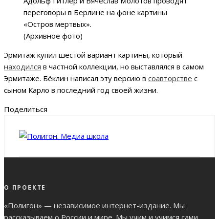
Адольф Гитлер и Вячеслав Молотов проводят
переговоры в Берлине на фоне картины
«Остров мертвых».
(Архивное фото)
Эрмитаж купил шестой вариант картины, который
находился
в частной коллекции, но выставлялся в самом
Эрмитаже. Бёклин написал эту версию в
соавторстве
с
сыном Карло в последний год своей жизни.
Поделиться
О ПРОЕКТЕ
«Полигон» — независимое интернет-издание. Мы
рассказываем о России и мире. Мы учим и учимся сами.