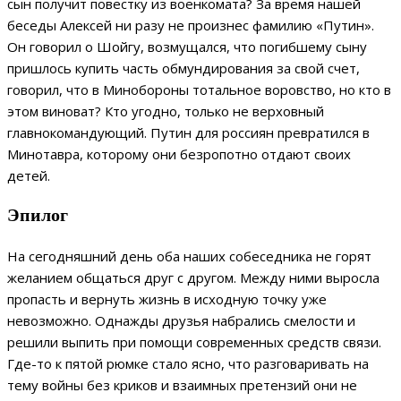
сын получит повестку из военкомата? За время нашей
беседы Алексей ни разу не произнес фамилию «Путин».
Он говорил о Шойгу, возмущался, что погибшему сыну
пришлось купить часть обмундирования за свой счет,
говорил, что в Минобороны тотальное воровство, но кто в
этом виноват? Кто угодно, только не верховный
главнокомандующий. Путин для россиян превратился в
Минотавра, которому они безропотно отдают своих
детей.
Эпилог
На сегодняшний день оба наших собеседника не горят
желанием общаться друг с другом. Между ними выросла
пропасть и вернуть жизнь в исходную точку уже
невозможно. Однажды друзья набрались смелости и
решили выпить при помощи современных средств связи.
Где-то к пятой рюмке стало ясно, что разговаривать на
тему войны без криков и взаимных претензий они не