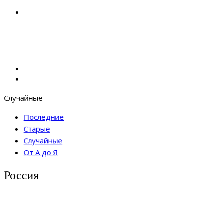
Случайные
Последние
Старые
Случайные
От А до Я
Россия