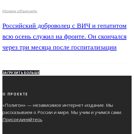
Можем объяснить
Российский доброволец с ВИЧ и гепатитом
всю осень служил на фронте. Он скончался
через три месяца после госпитализации
ЗАГРУЗИТЬ БОЛЬШЕ
О ПРОЕКТЕ
«Полигон» — независимое интернет-издание. Мы
рассказываем о России и мире. Мы учим и учимся сами.
Присоединяйтесь
.